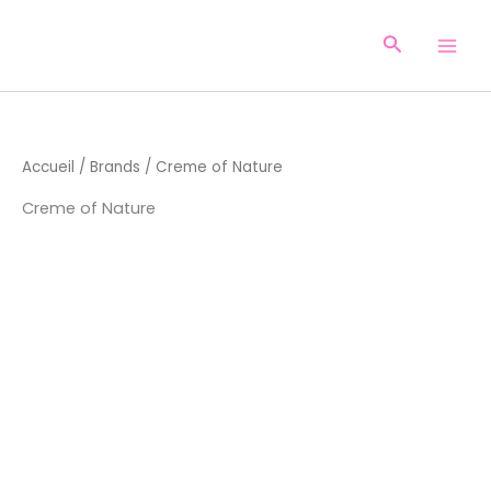
Aller
au
Recherche
contenu
Accueil
/
Brands
/ Creme of Nature
Creme of Nature