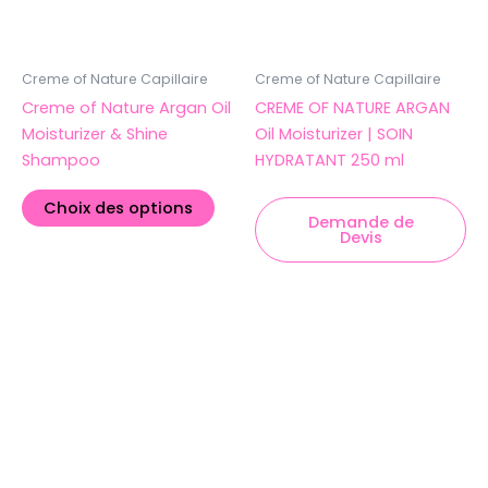
être
choisies
sur
Creme of Nature Capillaire
Creme of Nature Capillaire
la
Creme of Nature Argan Oil
CREME OF NATURE ARGAN
page
Moisturizer & Shine
Oil Moisturizer | SOIN
du
Shampoo
HYDRATANT 250 ml
produit
Choix des options
Demande de
Devis