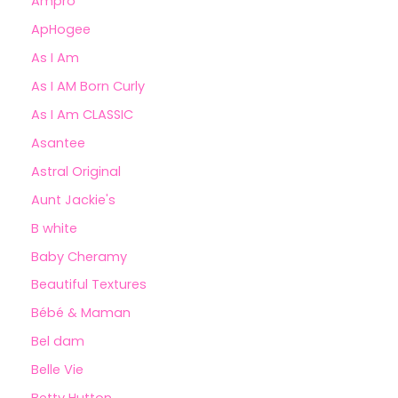
Ampro
ApHogee
As I Am
As I AM Born Curly
As I Am CLASSIC
Asantee
Astral Original
Aunt Jackie's
B white
Baby Cheramy
Beautiful Textures
Bébé & Maman
Bel dam
Belle Vie