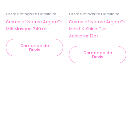
Creme of Nature Capillaire
Creme of Nature Capillaire
Creme of Nature Argan Oil
Creme of Nature Argan Oil
Milk Masque 340 ml
Moist & Shine Curl
Activator 12oz
Demande de
Devis
Demande de
Devis
Ce
produit
a
plusieurs
variations.
Les
options
peuvent