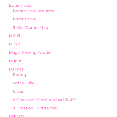
luster's scurl
luster's scurl texturizer
luster's scurl-
S-Curl Comb-Thru
M BLEU
M VERT
Magic Shaving Powder
Magno
Mèches
Darling
Soft N' Silky
Urban
X-Pression - Pre-Stretched 2x 46"
X-Pression - Ultra Braid
MEKAKO