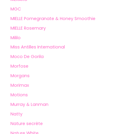
MGC
MIELLE Pomegranate & Honey Smoothie
MIELLE Rosemary
Mililo
Miss Antilles International
Moco De Gorila
Morfose
Morgans
Morimax
Motions
Murray & Lanman
Natty
Nature secrète
Nature White