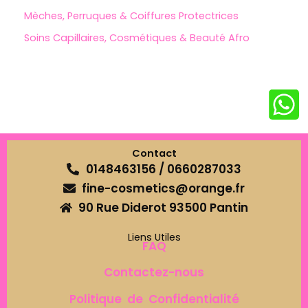
Mèches, Perruques & Coiffures Protectrices
Soins Capillaires, Cosmétiques & Beauté Afro
Contact
0148463156 / 0660287033
fine-cosmetics@orange.fr
90 Rue Diderot 93500 Pantin
Liens Utiles
FAQ
Contactez-nous
Politique de Confidentialité