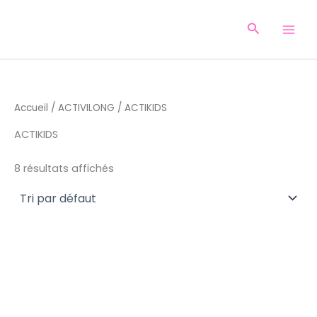
Aller
au
Recherche
contenu
Accueil
/
ACTIVILONG
/ ACTIKIDS
ACTIKIDS
8 résultats affichés