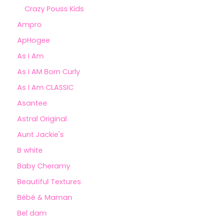
Crazy Pouss Kids
Ampro
ApHogee
As I Am
As I AM Born Curly
As I Am CLASSIC
Asantee
Astral Original
Aunt Jackie's
B white
Baby Cheramy
Beautiful Textures
Bébé & Maman
Bel dam