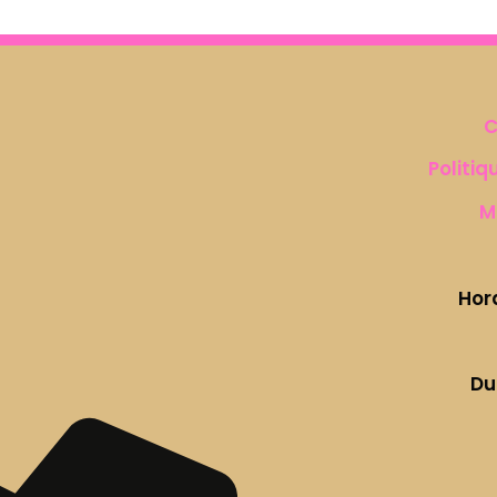
C
Politiq
M
Hor
Du