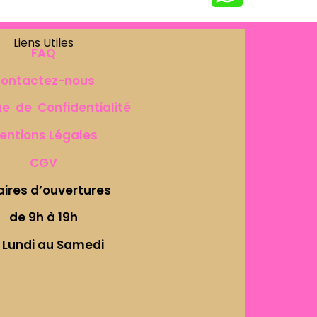
Liens Utiles
FAQ
ontactez-nous
ue de Confidentialité
entions Légales
CGV
aires d’ouvertures
de 9h à 19h
 Lundi au Samedi