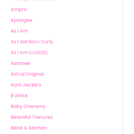
Ampro
ApHogee
As I Am
As I AM Born Curly
As I Am CLASSIC
Asantee
Astral Original
Aunt Jackie's
B white
Baby Cheramy
Beautiful Textures
Bébé & Maman