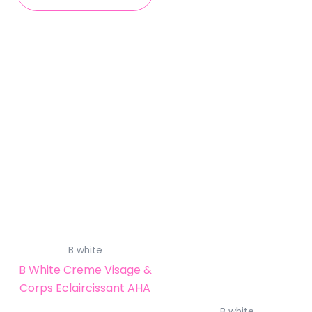
B white
B White Creme Visage &
Corps Eclaircissant AHA
B white