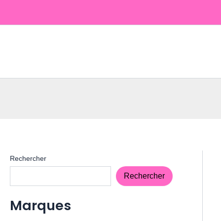
Aller
au
contenu
Rechercher
Rechercher
Marques