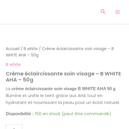
Aller
au
Recherche
contenu
quantité
de
Crème
Accueil
/
B white
/ Crème éclaircissante soin visage – B
éclaircissante
WHITE AHA – 50g
soin
visage
B white
-
Crème éclaircissante soin visage – B WHITE
B
AHA – 50g
WHITE
AHA
La
crème éclaircissante soin visage B WHITE AHA 50 g
-
illumine et unifie le teint grâce aux AHA tout en
50g
hydratant et nourrissant la peau pour un éclat naturel.
150 en stock (peut être commandé)
Disponibilité :