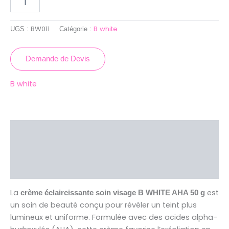
BW011
B white
UGS :
Catégorie :
Demande de Devis
B white
Description
Brand
Avis (0)
La
est
crème éclaircissante soin visage B WHITE AHA 50 g
un soin de beauté conçu pour révéler un teint plus
lumineux et uniforme. Formulée avec des acides alpha-