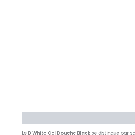
Description
Brand
Avis (0)
Le
B White Gel Douche Black
se distingue par s