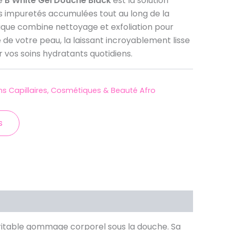
Le
B White Gel Douche Black
est la solution
es impuretés accumulées tout au long de la
nique combine nettoyage et exfoliation pour
 de votre peau, la laissant incroyablement lisse
 vos soins hydratants quotidiens.
ns Capillaires, Cosmétiques & Beauté Afro
s
éritable gommage corporel sous la douche. Sa