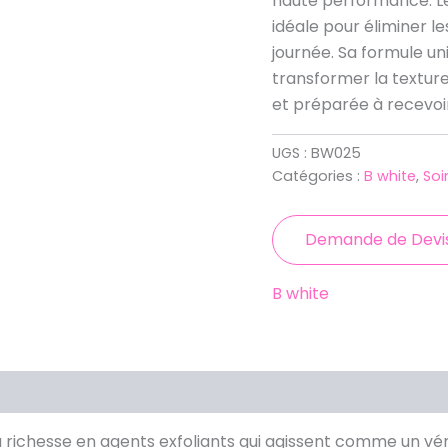
haute performance. 
idéale pour éliminer l
journée. Sa formule u
transformer la texture
et préparée à recevoir
UGS :
BW025
Catégories :
B white
,
Soi
Demande de Devi
B white
a richesse en agents exfoliants qui agissent comme un v