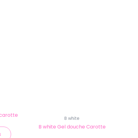
carotte
B white
B white Gel douche Carotte
s