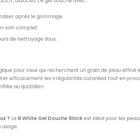
cs.fr, associez ce gel douche avec :
paiser après le gommage.
n soin complet.
ours de nettoyage doux.
égique pour ceux qui recherchent un grain de peau affiné
iter efficacement les irrégularités cutanées tout en proc
ifiée au quotidien.
ux ?
Le
B White Gel Douche Black
est idéal pour les pea
s usage.