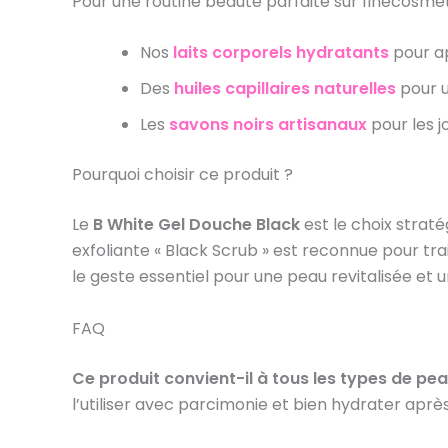
Pour une routine beauté parfaite sur finecosmeti
Nos
laits corporels hydratants
pour a
Des
huiles capillaires naturelles
pour u
Les
savons noirs artisanaux
pour les j
Pourquoi choisir ce produit ?
Le
B White Gel Douche Black
est le choix strat
exfoliante « Black Scrub » est reconnue pour tra
le geste essentiel pour une peau revitalisée et un
FAQ
Ce produit convient-il à tous les types de pea
l’utiliser avec parcimonie et bien hydrater aprè