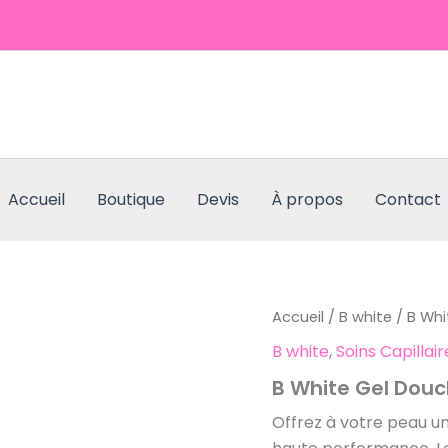
Accueil
Boutique
Devis
À propos
Contact
Accueil
/
B white
/ B Wh
B white
,
Soins Capillai
B White Gel Dou
Offrez à votre peau un