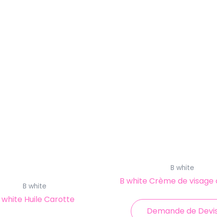
B white
B white Crème de visage 
B white
 white Huile Carotte
Demande de Devi