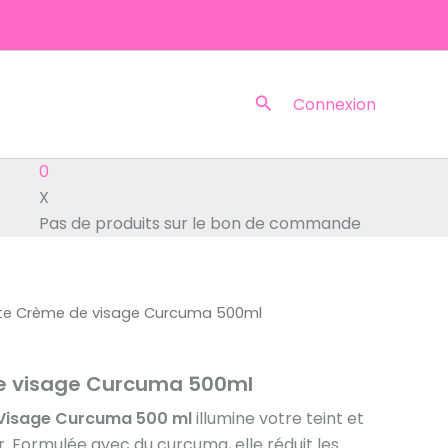
Rechercher
Connexion
0
X
Pas de produits sur le bon de commande
ite Crème de visage Curcuma 500ml
e visage Curcuma 500ml
 Visage Curcuma 500 ml
illumine votre teint et
. Formulée avec du curcuma, elle réduit les