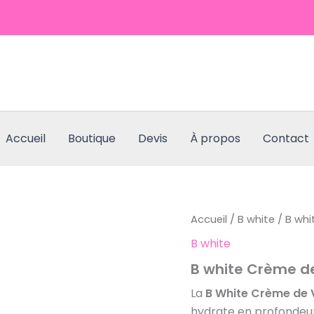
Accueil
Boutique
Devis
À propos
Contact
quantité
Accueil
/
B white
/ B wh
de
B white
B
white
B white Crème d
Crème
de
La
B White Crème de
visage
hydrate en profondeur