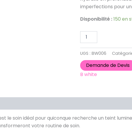
Curcuma
imperfections pour un
500ml
Disponibilité :
150 en 
UGS :
BW006
Catégori
Demande de Devis
B white
st le soin idéal pour quiconque recherche un teint lumineu
ansformeront votre routine de soin.