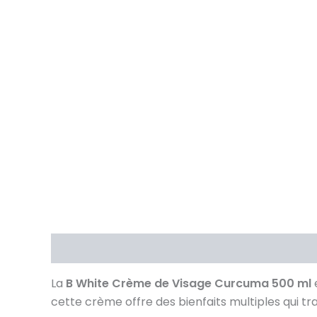
Description
Brand
Avis (0)
La
B White Crème de Visage Curcuma 500 ml
e
cette crème offre des bienfaits multiples qui tr