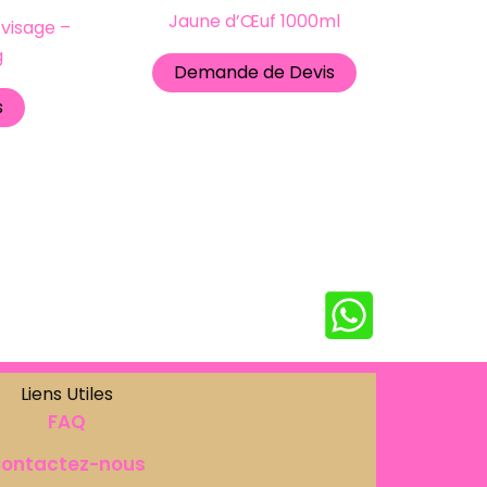
Jaune d’Œuf 1000ml
 visage –
g
Demande de Devis
s
Liens Utiles
FAQ
ontactez-nous