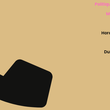
Politiq
M
Hor
Du