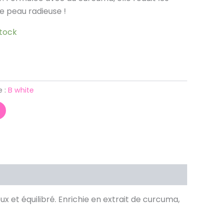
e peau radieuse !
stock
e :
B white
x et équilibré. Enrichie en extrait de curcuma,