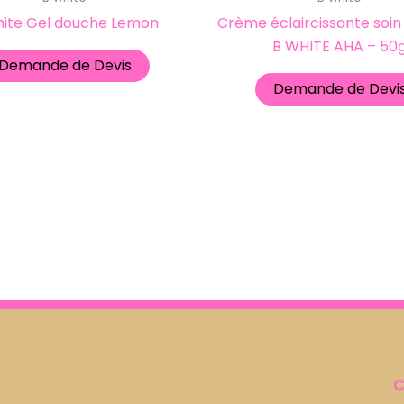
hite Gel douche Lemon
Crème éclaircissante soin
B WHITE AHA – 50
Demande de Devis
Demande de Devi
C