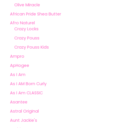
Olive Miracle
African Pride Shea Butter
Afro Naturel
Crazy Locks
Crazy Pouss
Crazy Pouss Kids
Ampro
ApHogee
As I Am
As I AM Born Curly
As I Am CLASSIC
Asantee
Astral Original
Aunt Jackie's