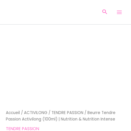
Aller
au
Recherche
contenu
Accueil
/
ACTIVILONG
/
TENDRE PASSION
/ Beurre Tendre
Passion Activilong (100ml) | Nutrition & Nutrition Intense
TENDRE PASSION