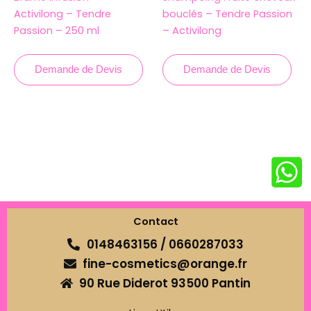
Activilong – Tendre
bouclés – Tendre Passion
Passion – 250 ml
– Activilong
Demande de Devis
Demande de Devis
Contact
0148463156 / 0660287033
fine-cosmetics@orange.fr
90 Rue Diderot 93500 Pantin