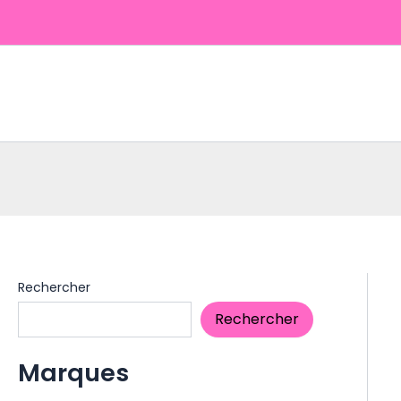
Aller
au
contenu
Rechercher
Rechercher
Marques