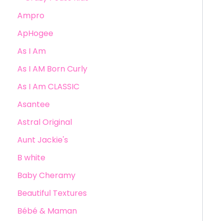
Ampro
ApHogee
As I Am
As I AM Born Curly
As I Am CLASSIC
Asantee
Astral Original
Aunt Jackie's
B white
Baby Cheramy
Beautiful Textures
Bébé & Maman