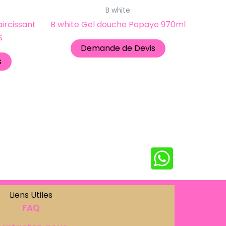
B white
rcissant
B white Gel douche Papaye 970ml
S
Demande de Devis
s
Liens Utiles
FAQ