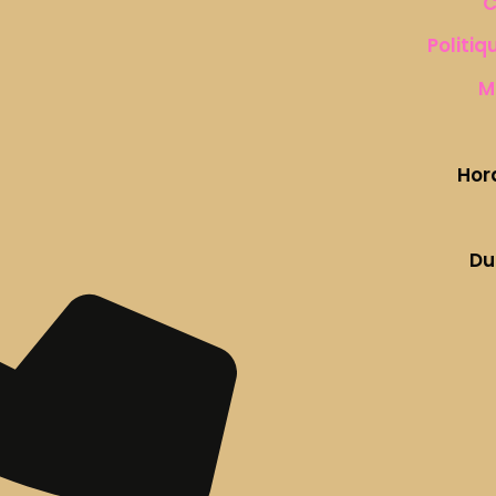
C
Politiq
M
Hor
Du