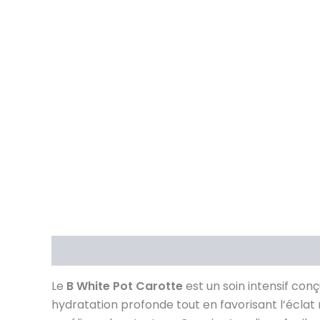
Description
Brand
Avis (0)
Le
B White Pot Carotte
est un soin intensif conç
hydratation profonde tout en favorisant l’éclat n