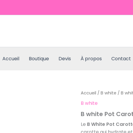
Accueil
Boutique
Devis
À propos
Contact
quantité
Accueil
/
B white
/ B whi
de
B white
B
white
B white Pot Caro
Pot
Carotte
Le
B White Pot Carott
carotte qui hydrate et 