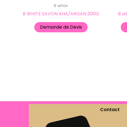
B white
B WHITE SAVON AHA/ARGAN 200G
B w
Demande de Devis
Contact