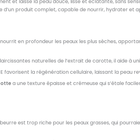
ment et laisse la peau douce, lisse et éclatante, sans sens
’un produit complet, capable de nourrir, hydrater et ap
 nourrit en profondeur les peaux les plus sèches, apport
ircissantes naturelles de l’extrait de carotte, il aide à un
E favorisent la régénération cellulaire, laissant la peau re
rotte
a une texture épaisse et crémeuse qui s’étale facile
 beurre est trop riche pour les peaux grasses, qui pourrai