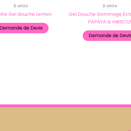
B white
B white
hite Gel douche Lemon
Gel Douche Gommage Éclai
PAPAYA & HIBISCU
Demande de Devis
Demande de Devi