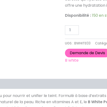
offre une hydratation 
Disponibilité :
150 en 
UGS :
BWHITE03
Catégo
Demande de Devis
B white
u pour nourrir et unifier le teint. Formulé à base d’extrai
aturel de la peau. Riche en vitamines A et E, le
B White P