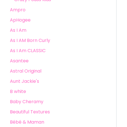
Ampro
ApHogee
As I Am
As I AM Born Curly
As I Am CLASSIC
Asantee
Astral Original
Aunt Jackie's
B white
Baby Cheramy
Beautiful Textures
Bébé & Maman