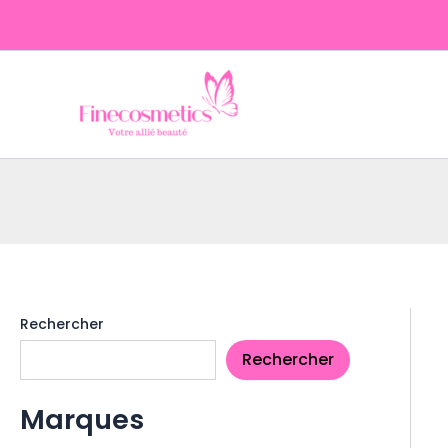
Aller
au
contenu
Rechercher
Rechercher
Marques