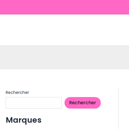
Aller
au
contenu
Rechercher
Rechercher
Marques