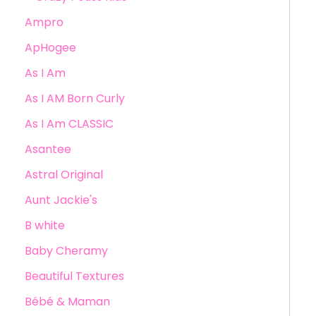
Ampro
ApHogee
As I Am
As I AM Born Curly
As I Am CLASSIC
Asantee
Astral Original
Aunt Jackie's
B white
Baby Cheramy
Beautiful Textures
Bébé & Maman