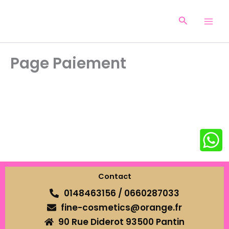
Aller
au
Recherche
contenu
Page Paiement
Contact
0148463156 / 0660287033
fine-cosmetics@orange.fr
90 Rue Diderot 93500 Pantin