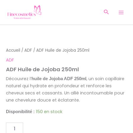
Aller
au
Recherche
contenu
quantité
de
ADF
Accueil
/
ADF
/ ADF Huile de Jojoba 250ml
Huile
de
ADF
Jojoba
ADF Huile de Jojoba 250ml
250ml
Découvrez l’
, un soin capillaire
huile de Jojoba ADF 250ml
naturel qui hydrate en profondeur et renforce les
cheveux secs et cassants. Un allié incontournable pour
une chevelure douce et éclatante.
150 en stock
Disponibilité :