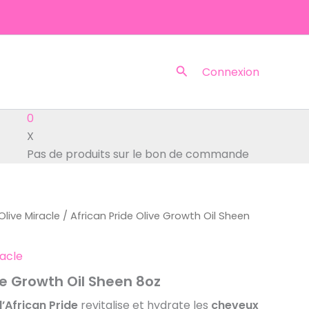
Rechercher
Connexion
0
X
Pas de produits sur le bon de commande
Olive Miracle
/ African Pride Olive Growth Oil Sheen
racle
ve Growth Oil Sheen 8oz
’
African Pride
revitalise et hydrate les
cheveux