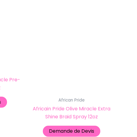
acle Pre-
z
African Pride
s
Africain Pride Olive Miracle Extra
Shine Braid Spray 12oz
Demande de Devis