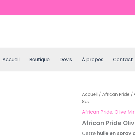
Accueil
Boutique
Devis
À propos
Contact
quantité
Accueil
/
African Pride
/
de
8oz
African
African Pride
,
Olive Mi
Pride
Olive
African Pride Oli
Growth
Oil
Cette
huile en spray d