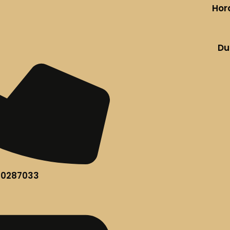
Hor
Du
60287033