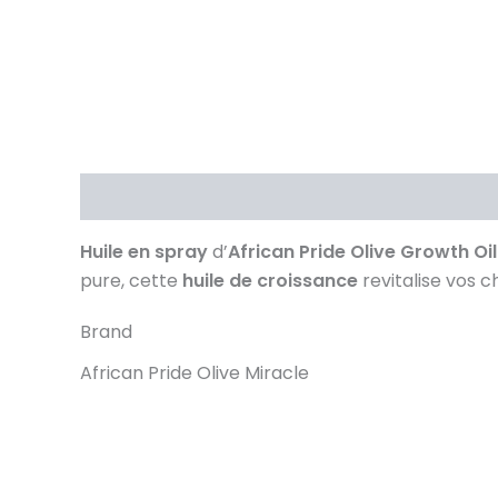
Description
Brand
Avis (0)
Huile en spray
d’
African Pride Olive Growth Oi
pure, cette
huile de croissance
revitalise vos c
Brand
African Pride Olive Miracle