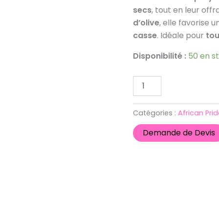
Sheen
secs
, tout en leur off
8oz
d’olive
, elle favorise 
casse
. Idéale pour
tou
Disponibilité :
50 en s
Catégories :
African Prid
Demande de Devis