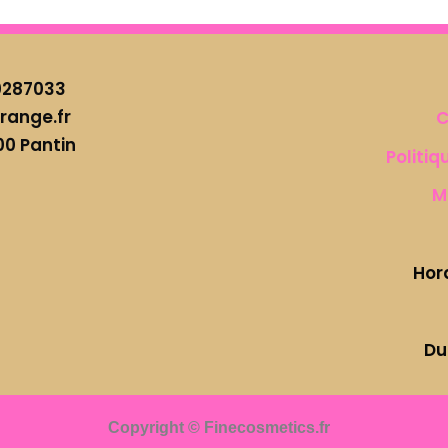
0287033
range.fr
C
00 Pantin
Politiq
M
Hor
Du
Copyright © Finecosmetics.fr