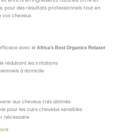
e kit enrichi en ingrédients naturels offre un
ce, pour des résultats professionnels tout en
e vos cheveux.
efficace avec le
Africa’s Best Organics Relaxer
 réduisant les irritations
sionnels à domicile
venir aux cheveux très abîmés
ble pour les cuirs chevelus sensibles
er nécessaire
tock