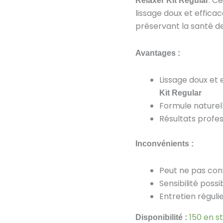
. C
Relaxer Kit Regular
Regular
lissage doux et effica
préservant la santé d
Avantages :
Lissage doux et 
Kit Regular
Formule naturelle
Résultats profes
Inconvénients :
Peut ne pas con
Sensibilité possi
Entretien réguli
150 en s
Disponibilité :