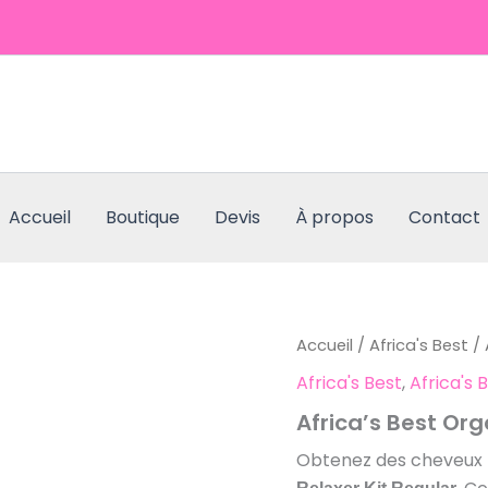
Accueil
Boutique
Devis
À propos
Contact
quantité
Accueil
/
Africa's Best
/ 
de
Africa's Best
,
Africa's 
Africa's
Best
Africa’s Best Org
Organics
Relaxer
Obtenez des cheveux l
Kit