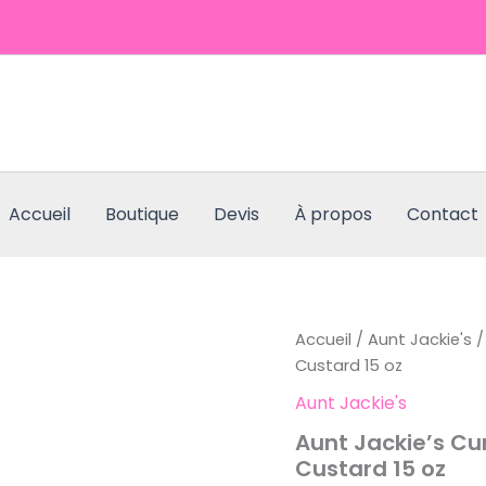
Accueil
Boutique
Devis
À propos
Contact
quantité
Accueil
/
Aunt Jackie's
/
de
Custard 15 oz
Aunt
Aunt Jackie's
Jackie's
Curls
Aunt Jackie’s Cur
&
Custard 15 oz
Coils