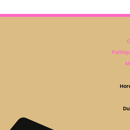
C
Politiq
M
Hor
Du