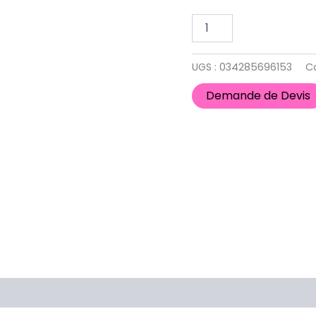
UGS :
034285696153
C
Demande de Devis