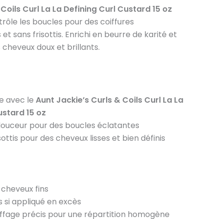
Coils Curl La La Defining Curl Custard 15 oz
trôle les boucles pour des coiffures
t sans frisottis. Enrichi en beurre de karité et
les cheveux doux et brillants.
se avec le
Aunt Jackie’s Curls & Coils Curl La La
ustard 15 oz
douceur pour des boucles éclatantes
ottis pour des cheveux lisses et bien définis
s cheveux fins
s si appliqué en excès
iffage précis pour une répartition homogène