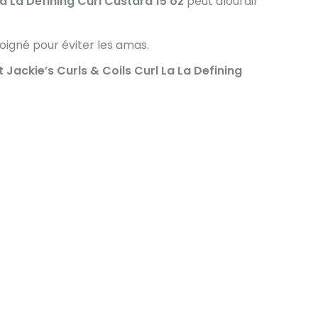
La La Defining Curl Custard 15 oz
peut alourdir
soigné pour éviter les amas.
 Jackie’s Curls & Coils Curl La La Defining