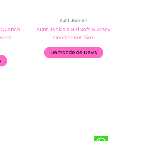
Aunt Jackie's
ls Quench
Aunt Jackie’s Girl Soft & Sassy
ve-In
Conditioner 15oz
Demande de Devis
s