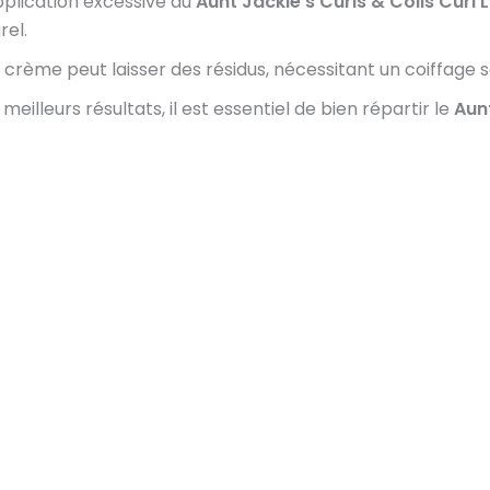
pplication excessive du
Aunt Jackie’s Curls & Coils Curl 
rel.
la crème peut laisser des résidus, nécessitant un coiffage 
 meilleurs résultats, il est essentiel de bien répartir le
Aunt