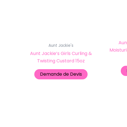
Aun
Aunt Jackie's
Moistur
Aunt Jackie’s Girls Curling &
Twisting Custard 15oz
Demande de Devis