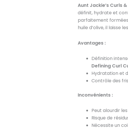
Curl
Aunt Jackie’s Curls & 
La
La
définit, hydrate et con
Defining
parfaitement formées e
Curl
huile d’olive, il laisse 
Custard
15
oz
Avantages :
Définition inten
Defining Curl C
Hydratation et 
Contrôle des fris
Inconvénients :
Peut alourdir le
Risque de résidu
Nécessite un co