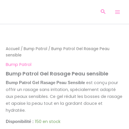
Aller
au
Recherche
contenu
quantité
de
Bump
Accueil
/
Bump Patrol
/ Bump Patrol Gel Rasage Peau
Patrol
sensible
Gel
Rasage
Bump Patrol
Peau
Bump Patrol Gel Rasage Peau sensible
sensible
est conçu pour
Bump Patrol Gel Rasage Peau Sensible
offrir un rasage sans irritation, spécialement adapté
aux peaux sensibles. Ce gel réduit les bosses de rasage
et apaise la peau tout en la gardant douce et
hydratée.
150 en stock
Disponibilité :