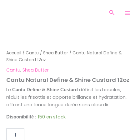
Aller
au
Recherche
contenu
quantité
de
Cantu
Accueil
/
Cantu
/
Shea Butter
/ Cantu Natural Define &
Natural
Shine Custard 12oz
Define
&
Cantu
,
Shea Butter
Shine
Cantu Natural Define & Shine Custard 12oz
Custard
12oz
Le
définit les boucles,
Cantu Define & Shine Custard
réduit les frisottis et apporte brillance et hydratation,
offrant une tenue longue durée sans alourdir.
150 en stock
Disponibilité :