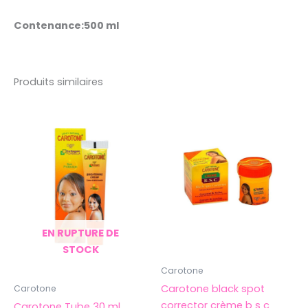
Contenance:500 ml
Produits similaires
EN RUPTURE DE
STOCK
Carotone
Carotone black spot
Carotone
corrector crème b s c
Carotone Tube 30 ml