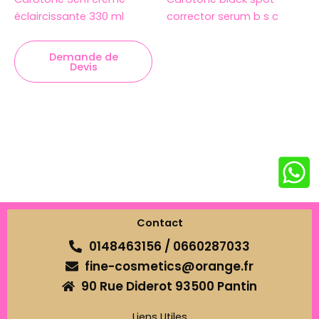
éclaircissante 330 ml
corrector serum b s c
Demande de
Devis
Contact
0148463156 / 0660287033
fine-cosmetics@orange.fr
90 Rue Diderot 93500 Pantin
Liens Utiles