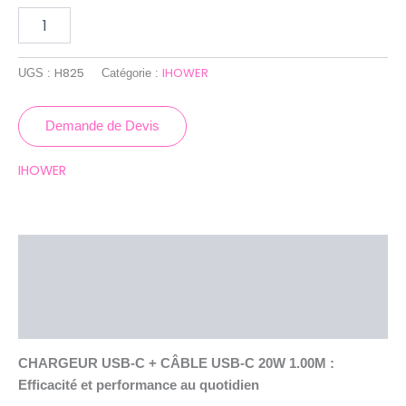
H825
IHOWER
UGS :
Catégorie :
Demande de Devis
IHOWER
Description
Brand
Avis (0)
CHARGEUR USB-C + CÂBLE USB-C 20W 1.00M :
Efficacité et performance au quotidien