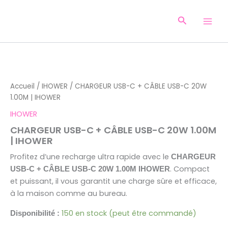
Aller
au
Recherche
contenu
quantité
de
CHARGEUR
Accueil
/
IHOWER
/ CHARGEUR USB-C + CÂBLE USB-C 20W
USB-
1.00M | IHOWER
C
+
IHOWER
CÂBLE
CHARGEUR USB-C + CÂBLE USB-C 20W 1.00M
USB-
| IHOWER
C
20W
Profitez d’une recharge ultra rapide avec le
CHARGEUR
1.00M
. Compact
USB-C + CÂBLE USB-C 20W 1.00M IHOWER
|
et puissant, il vous garantit une charge sûre et efficace,
IHOWER
à la maison comme au bureau.
150 en stock (peut être commandé)
Disponibilité :