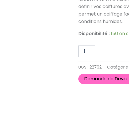
longue
définir vos coiffures a
150
g
permet un coiffage fa
conditions humides.
Disponibilité :
150 en 
UGS :
22792
Catégorie
Demande de Devis