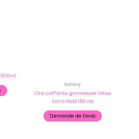
 500ml
Gummy
s
Cire coiffante gommeuse Gloss
Extra Hold 150 ml
Demande de Devis