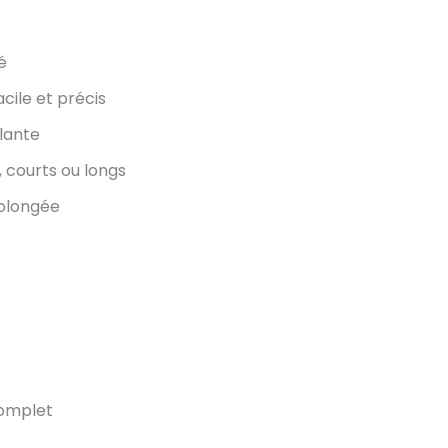
x
é
cile et précis
llante
, courts ou longs
olongée
complet