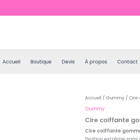
Accueil
Boutique
Devis
À propos
Contact
quantité
Accueil
/
Gummy
/ Cire
de
Gummy
Cire
coiffante
Cire coiffante g
gommeuse
tenue
Cire coiffante gomm
ultra
fixation extrême sans r