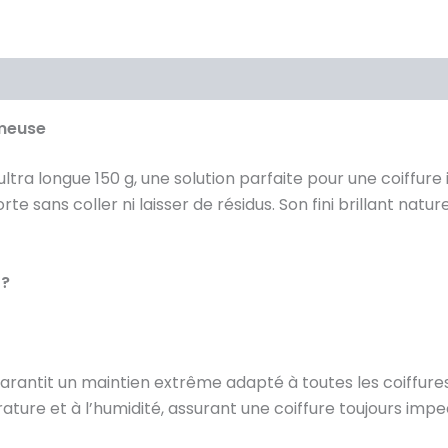
mmeuse
ltra longue 150 g, une solution parfaite pour une coiffur
rte sans coller ni laisser de résidus. Son fini brillant nat
 ?
antit un maintien extrême adapté à toutes les coiffures,
rature et à l’humidité, assurant une coiffure toujours imp