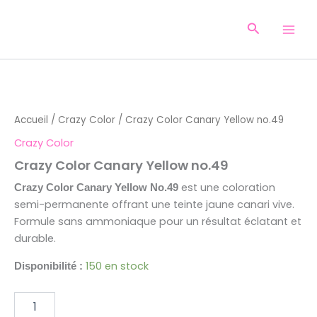
Aller
au
Recherche
contenu
quantité
de
Crazy
Accueil
/
Crazy Color
/ Crazy Color Canary Yellow no.49
Color
Canary
Crazy Color
Yellow
Crazy Color Canary Yellow no.49
no.49
est une coloration
Crazy Color Canary Yellow No.49
semi-permanente offrant une teinte jaune canari vive.
Formule sans ammoniaque pour un résultat éclatant et
durable.
150 en stock
Disponibilité :