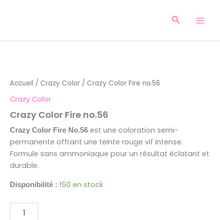
Aller
au
Recherche
contenu
quantité
de
Crazy
Accueil
/
Crazy Color
/ Crazy Color Fire no.56
Color
Fire
Crazy Color
no.56
Crazy Color Fire no.56
est une coloration semi-
Crazy Color Fire No.56
permanente offrant une teinte rouge vif intense.
Formule sans ammoniaque pour un résultat éclatant et
durable.
150 en stock
Disponibilité :