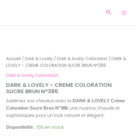
Aller
au
Recherche
contenu
quantité
de
DARK
&
Accueil
/
Dark & Lovely
/
Dark & lovely Coloration
/ DARK &
LOVELY
LOVELY – CREME COLORATION SUCRE BRUN N°386
-
CREME
Dark & lovely Coloration
COLORATION
SUCRE
DARK & LOVELY – CREME COLORATION
BRUN
SUCRE BRUN N°386
N°386
Sublimez vos cheveux avec la
DARK & LOVELY Crème
, une nuance chaude et
Coloration Sucre Brun N°386
sophistiquée pour un look naturel et élégant.
150 en stock
Disponibilité :