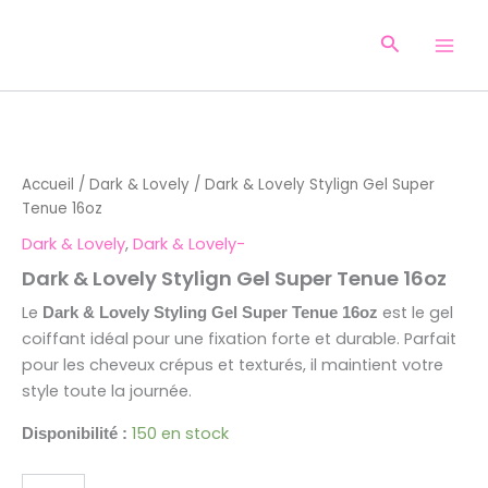
Aller
au
Recherche
contenu
quantité
de
Dark
Accueil
/
Dark & Lovely
/ Dark & ​​Lovely Stylign Gel Super
&
Tenue 16oz
Lovely
Dark & Lovely
,
Dark & Lovely-
Stylign
Dark & ​​Lovely Stylign Gel Super Tenue 16oz
Gel
Super
Le
est le gel
Dark & Lovely Styling Gel Super Tenue 16oz
Tenue
coiffant idéal pour une fixation forte et durable. Parfait
16oz
pour les cheveux crépus et texturés, il maintient votre
style toute la journée.
150 en stock
Disponibilité :