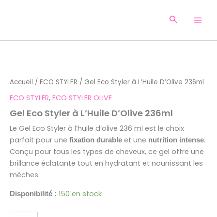
Aller
au
Recherche
contenu
quantité
de
Gel
Accueil
/
ECO STYLER
/ Gel Eco Styler à L’Huile D’Olive 236ml
Eco
Styler
ECO STYLER
,
ECO STYLER OLIVE
à
Gel Eco Styler à L’Huile D’Olive 236ml
L'Huile
D'Olive
Le Gel Eco Styler à l’huile d’olive 236 ml est le choix
236ml
parfait pour une
et une
.
fixation durable
nutrition intense
Conçu pour tous les types de cheveux, ce gel offre une
brillance éclatante tout en hydratant et nourrissant les
mèches.
150 en stock
Disponibilité :