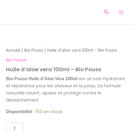
Aller
au
Recherche
contenu
quantité
de
Huile
Accueil
/
Bio Pouss
/ Huile d’aloe vera 100ml – Bio Pouss
d'aloe
vera
Bio Pouss
100ml
Huile d’aloe vera 100ml – Bio Pouss
-
Bio
est un soin hydratant
Bio Pouss Huile d’Aloe Vera 100ml
Pouss
et réparateur pour les cheveux et la peau. Sa formule
naturelle nourrit, apaise et protège contre le
dessèchement.
150 en stock
Disponibilité :