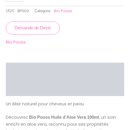
BP002
Bio Pouss
UGS :
Catégorie :
Demande de Devis
Bio Pouss
Description
Brand
Avis (0)
Un élixir naturel pour cheveux et peau
Découvrez
, un soin
Bio Pouss Huile d’Aloe Vera 100ml
enrichi en aloe vera, reconnu pour ses propriétés