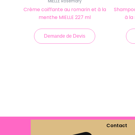
MIELLE Rosemary
Crème coiffante au romarin et à la
Shampooi
menthe MIELLE 227 ml
à la
Demande de Devis
Contact