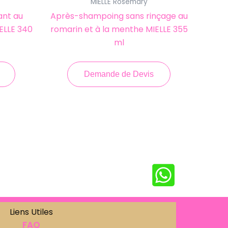
MIELLE Rosemary
ant au
Après-shampoing sans rinçage au
ELLE 340
romarin et à la menthe MIELLE 355
ml
Demande de Devis
Liens Utiles
FAQ