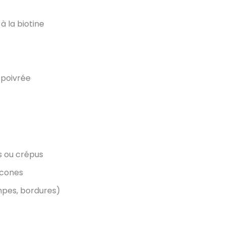
à la biotine
 poivrée
s ou crépus
licones
mpes, bordures)