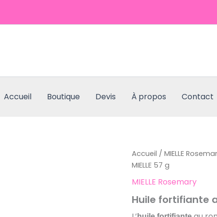
Accueil
Boutique
Devis
À propos
Contact
quantité
Accueil
/
MIELLE Rosema
de
MIELLE 57 g
Huile
MIELLE Rosemary
fortifiante
au
Huile fortifiante
romarin
et
L’
au rom
huile fortifiante