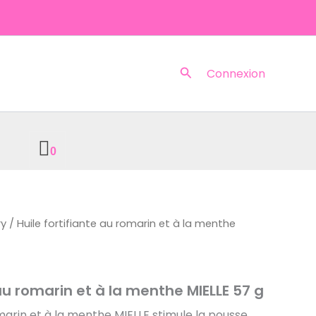
Rechercher
Connexion
0
ry
/ Huile fortifiante au romarin et à la menthe
 au romarin et à la menthe MIELLE 57 g
arin et à la menthe MIELLE stimule la pousse,