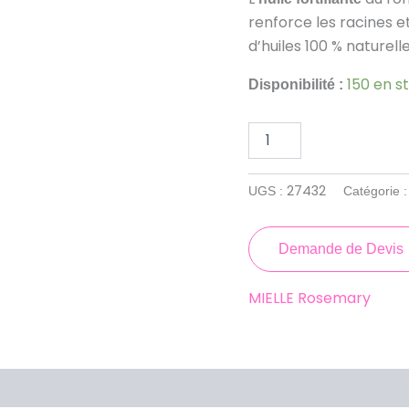
à
renforce les racines e
la
menthe
d’huiles 100 % naturelle
MIELLE
57
150 en s
Disponibilité :
g
27432
UGS :
Catégorie 
Demande de Devis
MIELLE Rosemary