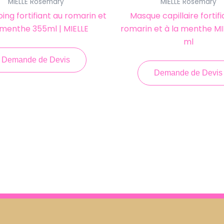
MIELLE Rosemary
MIELLE Rosemary
ng fortifiant au romarin et
Masque capillaire fortifi
 menthe 355ml | MIELLE
romarin et à la menthe MI
ml
Demande de Devis
Demande de Devis