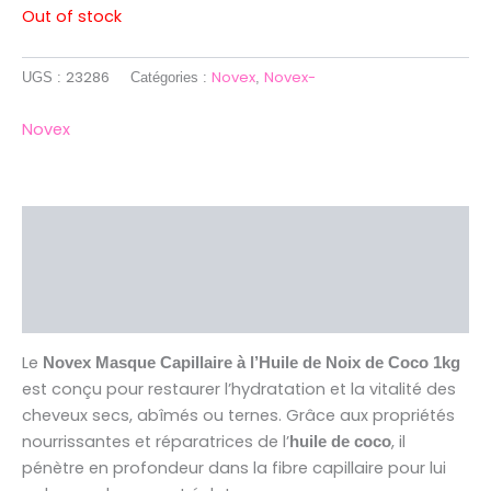
Out of stock
23286
Novex
Novex-
UGS :
Catégories :
,
Novex
Description
Brand
Avis (0)
Le
Novex Masque Capillaire à l’Huile de Noix de Coco 1kg
est conçu pour restaurer l’hydratation et la vitalité des
cheveux secs, abîmés ou ternes. Grâce aux propriétés
nourrissantes et réparatrices de l’
, il
huile de coco
pénètre en profondeur dans la fibre capillaire pour lui