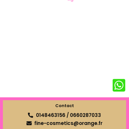
Contact
0148463156 / 0660287033
fine-cosmetics@orange.fr