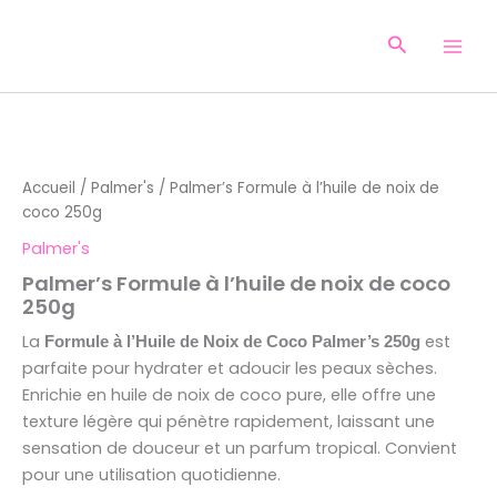
Aller
au
Recherche
contenu
quantité
de
Palmer's
Accueil
/
Palmer's
/ Palmer’s Formule à l’huile de noix de
Formule
coco 250g
à
l'huile
Palmer's
de
Palmer’s Formule à l’huile de noix de coco
noix
250g
de
coco
La
est
Formule à l’Huile de Noix de Coco Palmer’s 250g
250g
parfaite pour hydrater et adoucir les peaux sèches.
Enrichie en huile de noix de coco pure, elle offre une
texture légère qui pénètre rapidement, laissant une
sensation de douceur et un parfum tropical. Convient
pour une utilisation quotidienne.