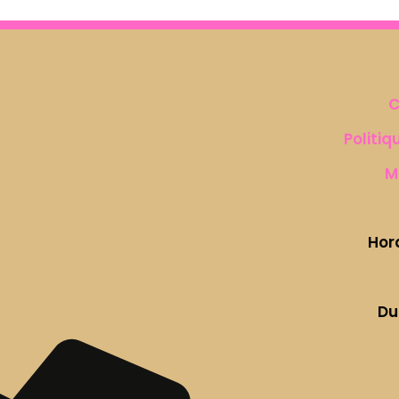
C
Politiq
M
Hor
Du