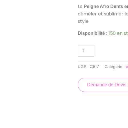
-
Le
Peigne Afro Dents e
C817
démêler et sublimer le
|
europeaccessoires
style.
150 en s
Disponibilité :
C817
UGS :
Catégorie :
Demande de Devis