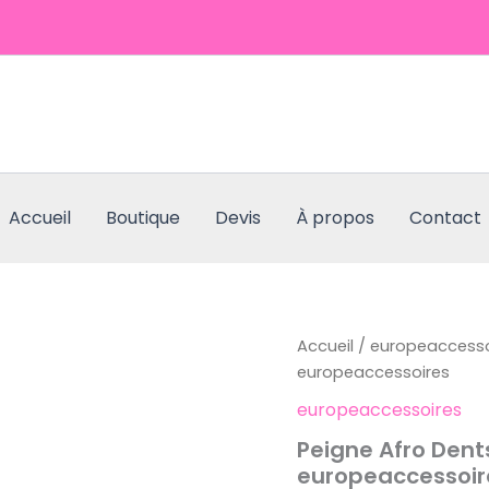
Accueil
Boutique
Devis
À propos
Contact
quantité
Accueil
/
europeaccesso
de
europeaccessoires
Peigne
europeaccessoires
Afro
Dents
Peigne Afro Dent
en
europeaccessoir
Métal