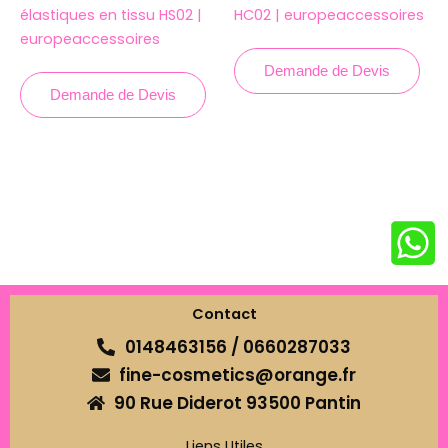
élastiques en tissu HS02 |
HC02 | europeaccessoires
europeaccessoires
Demande de Devis
Demande de Devis
Contact
0148463156 / 0660287033
fine-cosmetics@orange.fr
90 Rue Diderot 93500 Pantin
Liens Utiles