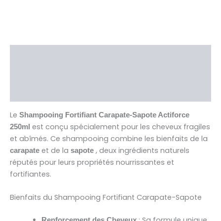
Description
Brand
Avis (0)
Le
Shampooing Fortifiant Carapate-Sapote Actiforce
est conçu spécialement pour les cheveux fragiles
250ml
et abîmés. Ce shampooing combine les bienfaits de la
et de la
, deux ingrédients naturels
carapate
sapote
réputés pour leurs propriétés nourrissantes et
fortifiantes.
Bienfaits du Shampooing Fortifiant Carapate-Sapote
: Sa formule unique
Renforcement des Cheveux