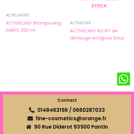
STOCK
ACTICLASSIC
ACTIVILONG Shampooing
ACTIGLOSS
KARITE 250 ml
ACTIVILONG AG KIT de
défrisage Actigloss Doux
Contact
0148463156 / 0660287033
fine-cosmetics@orange.fr
90 Rue Diderot 93500 Pantin