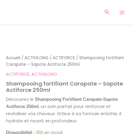
Aller
au
Recherche
contenu
quantité
de
Shampooing
fortifiant
Accueil
/
ACTIVILONG
/
ACTIFORCE
/ Shampooing fortifiant
Carapate
Carapate – Sapote Actiforce 250ml
-
Sapote
ACTIFORCE
,
ACTIVILONG
Actiforce
250ml
Shampooing fortifiant Carapate – Sapote
Actiforce 250ml
Découvrez le
Shampooing Fortifiant Carapate-Sapote
, un soin parfait pour renforcer et
Actiforce 250ml
revitaliser vos cheveux. Grâce à sa formule enrichie, il
hydrate et nourrit en profondeur.
150 en stock
Disponibilité :