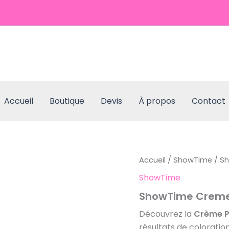
Accueil
Boutique
Devis
À propos
Contact
quantité
Accueil
/
ShowTime
/ S
de
ShowTime
ShowTime
Creme
ShowTime Creme
Peroxide
40v
Découvrez la
Crème P
500ml
résultats de coloratio