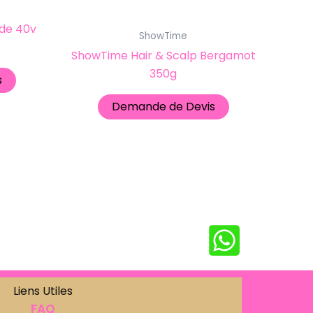
de 40v
ShowTime
ShowTime Hair & Scalp Bergamot
350g
s
Demande de Devis
Liens Utiles
FAQ