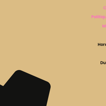
C
Politiq
M
Hor
Du