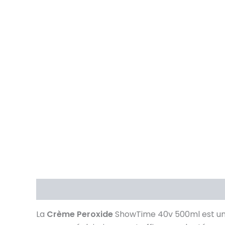
Description
Brand
Avis (0)
La
Crème Peroxide
ShowTime 40v 500ml est un in