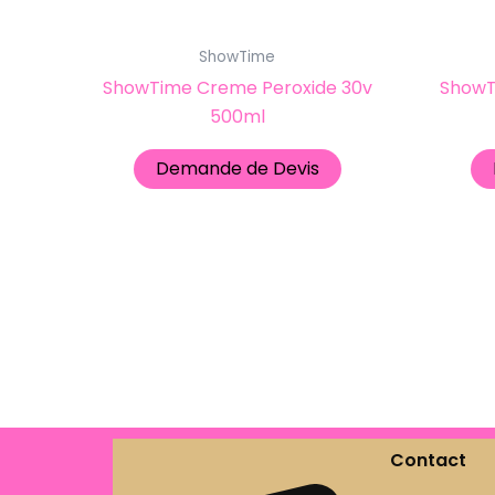
ShowTime
ShowTime Creme Peroxide 30v
ShowT
500ml
Demande de Devis
Contact