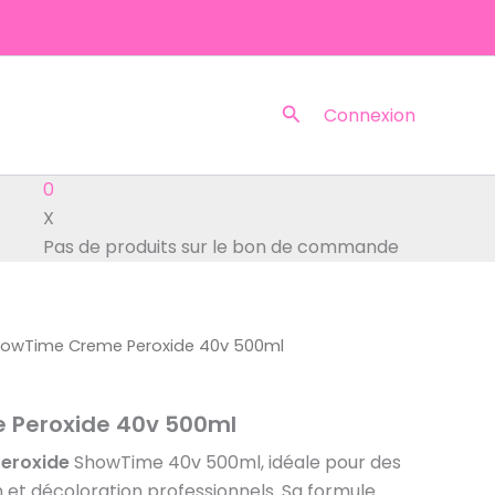
Rechercher
Connexion
0
X
Pas de produits sur le bon de commande
howTime Creme Peroxide 40v 500ml
 Peroxide 40v 500ml
eroxide
ShowTime 40v 500ml, idéale pour des
n et décoloration professionnels. Sa formule