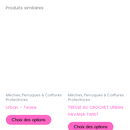
Produits similaires
Ce
Ce
produit
produit
a
a
plusieurs
plusieur
variations.
variatio
Les
Les
options
options
peuvent
peuven
être
être
choisies
choisie
sur
sur
la
la
Mèches, Perruques & Coiffures
Mèches, Perruques & Coiffures
Protectrices
Protectrices
page
page
Urban – Tease
TRESSE AU CROCHET URBAN
du
du
HAVANA TWIST
produit
produit
Choix des options
Choix des options