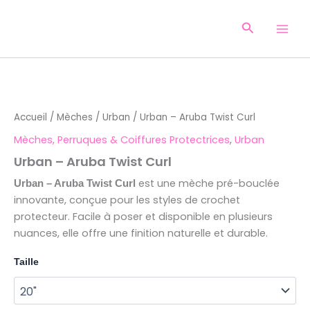
Aller
au
Recherche
contenu
quantité
de
Urban
Accueil
/
Mèches
/
Urban
/ Urban – Aruba Twist Curl
-
Aruba
Mèches, Perruques & Coiffures Protectrices
,
Urban
Twist
Urban – Aruba Twist Curl
Curl
est une mèche pré-bouclée
Urban – Aruba Twist Curl
innovante, conçue pour les styles de crochet
protecteur. Facile à poser et disponible en plusieurs
nuances, elle offre une finition naturelle et durable.
Taille