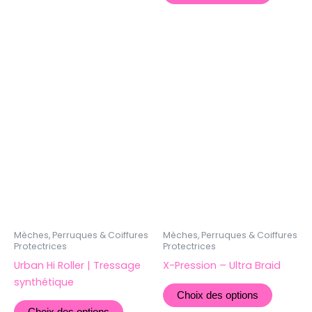
Ce
Ce
produit
produit
a
a
plusieurs
plusieur
variations.
variatio
Les
Les
options
options
peuvent
peuven
être
être
choisies
choisie
sur
sur
la
la
Mèches, Perruques & Coiffures
Mèches, Perruques & Coiffures
Protectrices
Protectrices
page
page
Urban Hi Roller | Tressage
X-Pression – Ultra Braid
du
du
synthétique
produit
produit
Choix des options