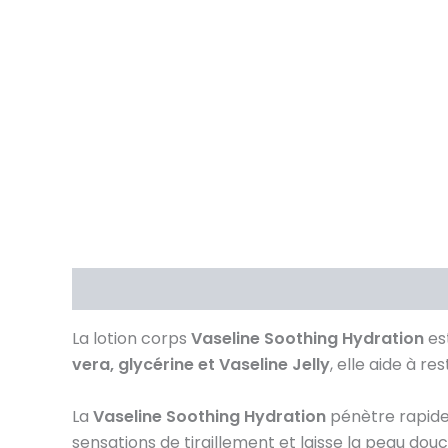
Description
Brand
Avis (0)
La lotion corps
Vaseline Soothing Hydration
est
vera, glycérine et Vaseline Jelly
, elle aide à r
La
Vaseline Soothing Hydration
pénètre rapideme
sensations de tiraillement et laisse la peau do