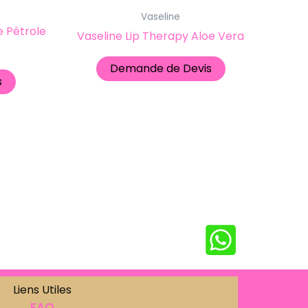
Vaseline
e Pétrole
Vaseline Lip Therapy Aloe Vera
Demande de Devis
s
Liens Utiles
FAQ