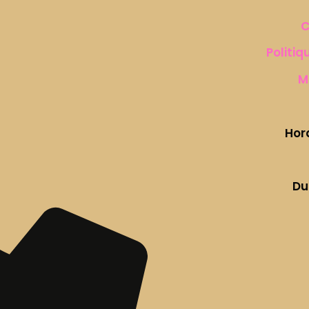
C
Politiq
M
Hor
Du