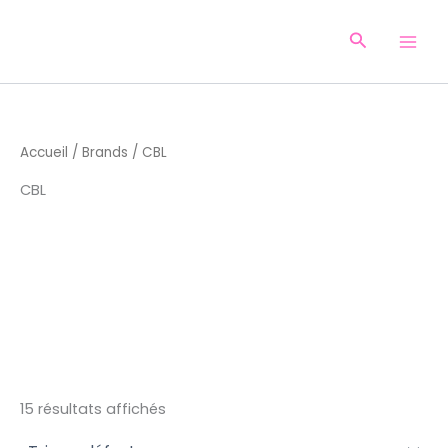
Aller
au
Recherche
contenu
Accueil
/
Brands
/ CBL
CBL
15 résultats affichés