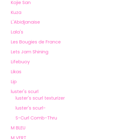
Kojie San
Kuza
L'Abidjanaise
Lala's
Les Bougies de France
Lets Jam Shining
Lifebuoy
Likas
Lip
luster's scurl
luster's scurl texturizer
luster's scurl-
S-Curl Comb-Thru
M BLEU
M VERT