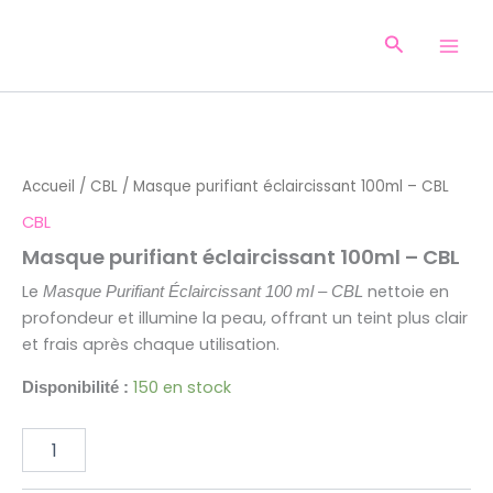
Aller
au
Recherche
contenu
quantité
de
Masque
Accueil
/
CBL
/ Masque purifiant éclaircissant 100ml – CBL
purifiant
éclaircissant
CBL
100ml
Masque purifiant éclaircissant 100ml – CBL
-
CBL
Le
nettoie en
Masque Purifiant Éclaircissant 100 ml – CBL
profondeur et illumine la peau, offrant un teint plus clair
et frais après chaque utilisation.
150 en stock
Disponibilité :