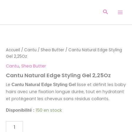
Aller
au
Recherche
contenu
quantité
de
Cantu
Accueil
/
Cantu
/
Shea Butter
/ Cantu Natural Edge Styling
Natural
Gel 2,25Oz
Edge
Styling
Cantu
,
Shea Butter
Gel
Cantu Natural Edge Styling Gel 2,25Oz
2,25Oz
Le
lisse et définit les baby
Cantu Natural Edge Styling Gel
hairs avec une fixation longue durée, tout en hydratant
et protégeant les cheveux sans résidus collants.
150 en stock
Disponibilité :