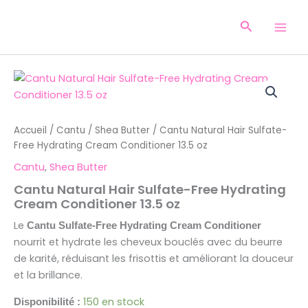
Aller
au
Recherche
contenu
quantité
de
Cantu
Natural
Accueil
/
Cantu
/
Shea Butter
/ Cantu Natural Hair Sulfate-
Hair
Free Hydrating Cream Conditioner 13.5 oz
Sulfate-
Free
Cantu
,
Shea Butter
Hydrating
Cream
Cantu Natural Hair Sulfate-Free Hydrating
Conditioner
Cream Conditioner 13.5 oz
13.5
Le
Cantu Sulfate-Free Hydrating Cream Conditioner
oz
nourrit et hydrate les cheveux bouclés avec du beurre
de karité, réduisant les frisottis et améliorant la douceur
et la brillance.
150 en stock
Disponibilité :