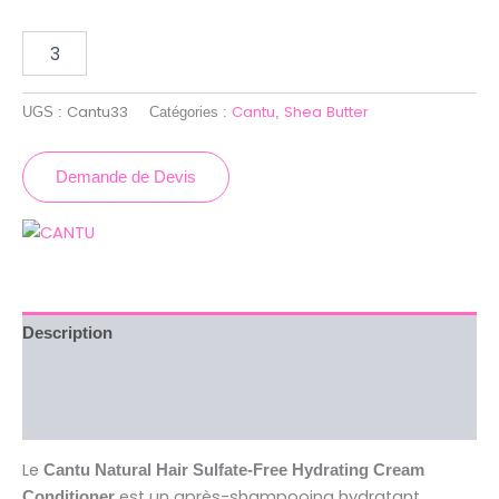
Cantu33
Cantu
Shea Butter
UGS :
Catégories :
,
Demande de Devis
Description
Brand
Avis (0)
Le
Cantu Natural Hair Sulfate-Free Hydrating Cream
est un après-shampooing hydratant
Conditioner