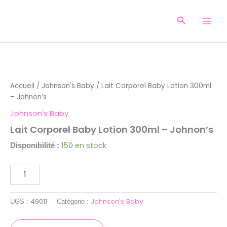
Aller
au
Recherche
contenu
quantité
de
Lait
Accueil
/
Johnson's Baby
/ Lait Corporel Baby Lotion 300ml
Corporel
– Johnon’s
Baby
Lotion
Johnson's Baby
300ml
Lait Corporel Baby Lotion 300ml – Johnon’s
-
Johnon's
150 en stock
Disponibilité :
49011
Johnson's Baby
UGS :
Catégorie :