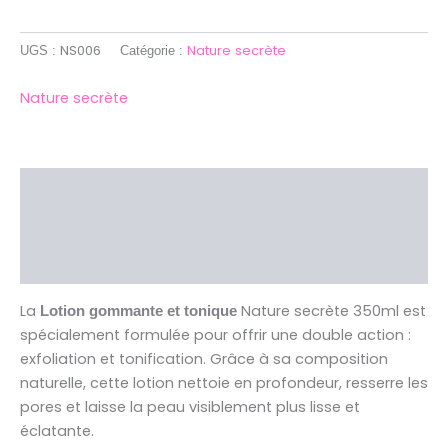
NS006
Nature secrète
UGS :
Catégorie :
Nature secrète
Description
Brand
Avis (0)
La
Nature secrète 350ml est
Lotion gommante et tonique
spécialement formulée pour offrir une double action :
exfoliation et tonification. Grâce à sa composition
naturelle, cette lotion nettoie en profondeur, resserre les
pores et laisse la peau visiblement plus lisse et
éclatante.