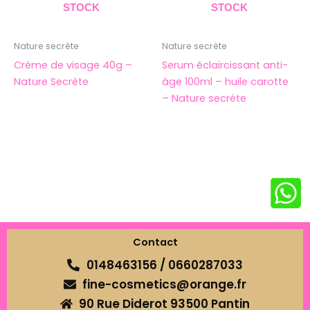
STOCK
STOCK
Nature secrète
Nature secrète
Crème de visage 40g –
Serum éclaircissant anti-
Nature Secrète
âge 100ml – huile carotte
– Nature secréte
Contact
0148463156 / 0660287033
fine-cosmetics@orange.fr
90 Rue Diderot 93500 Pantin