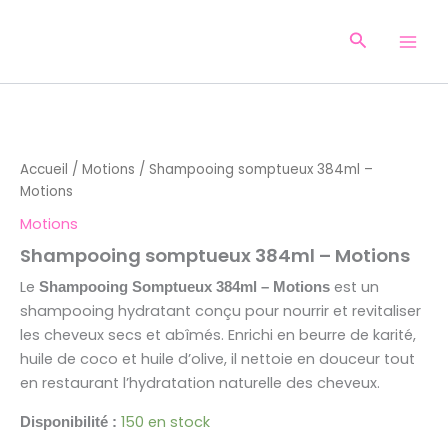
Aller
au
Recherche
contenu
quantité
de
Shampooing
Accueil
/
Motions
/ Shampooing somptueux 384ml –
somptueux
Motions
384ml
-
Motions
Motions
Shampooing somptueux 384ml – Motions
Le
est un
Shampooing Somptueux 384ml – Motions
shampooing hydratant conçu pour nourrir et revitaliser
les cheveux secs et abîmés. Enrichi en beurre de karité,
huile de coco et huile d’olive, il nettoie en douceur tout
en restaurant l’hydratation naturelle des cheveux.
150 en stock
Disponibilité :