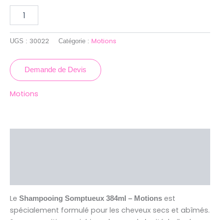
30022
Motions
UGS :
Catégorie :
Demande de Devis
Motions
Description
Brand
Avis (0)
Le
est
Shampooing Somptueux 384ml – Motions
spécialement formulé pour les cheveux secs et abîmés.