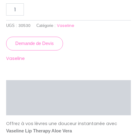
30530
Vaseline
UGS :
Catégorie :
Demande de Devis
Vaseline
Description
Brand
Avis (0)
Offrez à vos lèvres une douceur instantanée avec
Vaseline Lip Therapy Aloe Vera