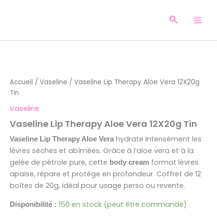
Aller
au
Recherche
contenu
quantité
de
Vaseline
Accueil
/
Vaseline
/ Vaseline Lip Therapy Aloe Vera 12X20g
Lip
Tin
Therapy
Aloe
Vaseline
Vera
Vaseline Lip Therapy Aloe Vera 12X20g Tin
12X20g
Tin
hydrate intensément les
Vaseline Lip Therapy Aloe Vera
lèvres sèches et abîmées. Grâce à l’aloe vera et à la
gelée de pétrole pure, cette
format lèvres
body cream
apaise, répare et protège en profondeur. Coffret de 12
boîtes de 20g, idéal pour usage perso ou revente.
150 en stock (peut être commandé)
Disponibilité :