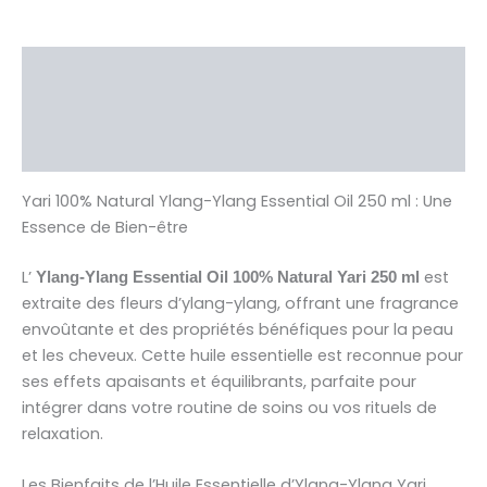
Description
Brand
Avis (0)
Yari 100% Natural Ylang-Ylang Essential Oil 250 ml : Une
Essence de Bien-être
L’
est
Ylang-Ylang Essential Oil 100% Natural Yari 250 ml
extraite des fleurs d’ylang-ylang, offrant une fragrance
envoûtante et des propriétés bénéfiques pour la peau
et les cheveux. Cette huile essentielle est reconnue pour
ses effets apaisants et équilibrants, parfaite pour
intégrer dans votre routine de soins ou vos rituels de
relaxation.
Les Bienfaits de l’Huile Essentielle d’Ylang-Ylang Yari