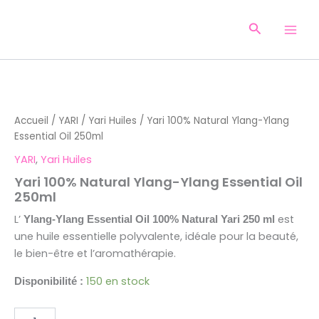
Aller
au
Recherche
contenu
quantité
de
Yari
Accueil
/
YARI
/
Yari Huiles
/ Yari 100% Natural Ylang-Ylang
100%
Essential Oil 250ml
Natural
Ylang-
YARI
,
Yari Huiles
Ylang
Yari 100% Natural Ylang-Ylang Essential Oil
Essential
250ml
Oil
250ml
L’
est
Ylang-Ylang Essential Oil 100% Natural Yari 250 ml
une huile essentielle polyvalente, idéale pour la beauté,
le bien-être et l’aromathérapie.
150 en stock
Disponibilité :